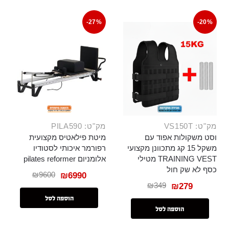
-27%
-20%
מק"ט: VS150T
מק"ט: PILA590
וסט משקולות אפוד עם
מיטת פילאטיס מקצועית
משקל 15 קג מתכוונן מקצועי
רפורמר איכותי לסטודיו
TRAINING VEST מטילי
אלומניום pilates reformer
כסף לא שק חול
₪
9600
₪
6990
₪
349
₪
279
הוספה לסל
הוספה לסל