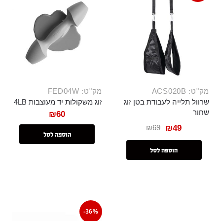
מק"ט: ACS020B
מק"ט: FED04W
שרוול תלייה לעבודת בטן זוג
זוג משקולות יד מעוצבות 4LB
שחור
₪
60
₪
69
₪
49
הוספה לסל
הוספה לסל
-36%