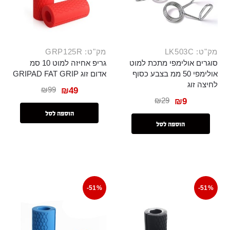
מק"ט: LK503C
מק"ט: GRP125R
סוגרים אולימפי מתכת למוט
גריפ אחיזה למוט 10 סמ
אולימפי 50 ממ בצבע כסוף
אדום זוג GRIPAD FAT GRIP
לחיצה זוג
₪
99
₪
49
₪
29
₪
9
הוספה לסל
הוספה לסל
-51%
-51%