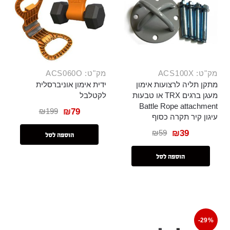
מק"ט: ACS100X
מק"ט: ACS060O
מתקן תליה לרצועות אימון
ידית אימון אוניברסלית
מעגן ברגים TRX או טבעות
לקטלבל
Battle Rope attachment
₪
199
₪
79
עיגון קיר תקרה כסוף
₪
59
₪
39
הוספה לסל
הוספה לסל
-29%