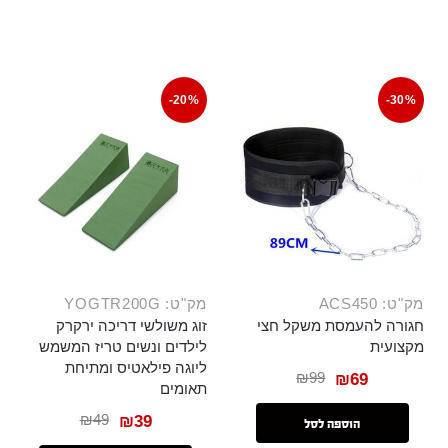
-20%
-30%
מק"ט: ACS450
מק"ט: YOGTR200G
חגורה להעמסת משקל חצי
זוג משולשי דריכה ירקרק
מקצועית
לילדים ונשים טריז המשמש
ליוגה פילאטיס ומתיחת
₪
99
₪
69
תאומים
₪
49
₪
39
הוספה לסל