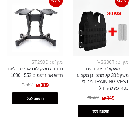
-30%
-20%
מק"ט: VS300T
מק"ט: ST290D
וסט משקולות אפוד עם
סטנד למשקולות אוניברסליות
משקל 30 קג מתכוונן מקצועי
חדש ארוז דגמים 552 , 1090
TRAINING VEST מטילי
₪
552
₪
389
כסף לא שק חול
₪
559
₪
449
הוספה לסל
הוספה לסל