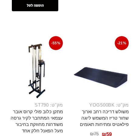
הוספה לסל
-55%
-21%
מק"ט: YOG500BK
מק"ט: ST790
משולש דריכה רחב וארוך
מתקן כלוב פולי קרוס אובר
שחור טריז המשמש ליוגה
עצמאי המתחבר לקיר גרסה
פילאטיס ומתיחות תאומים
משודרגת מחוזקת בחיבור
מעל הפאנל חלק אחד
₪
75
₪
59