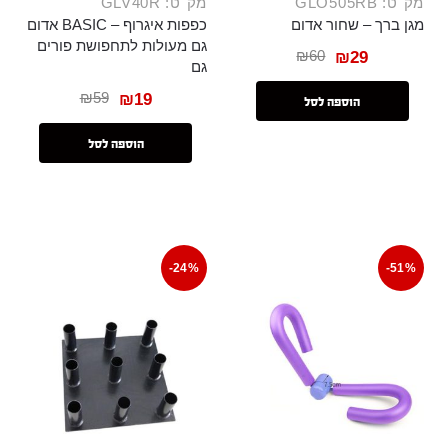
מק"ט: GLO505RB
מק"ט: GLV40R
מגן ברך – שחור אדום
כפפות איגרוף – BASIC אדום
גם מעולות לתחפושת פורים
₪
60
₪
29
גם
₪
59
₪
19
הוספה לסל
הוספה לסל
-24%
-51%