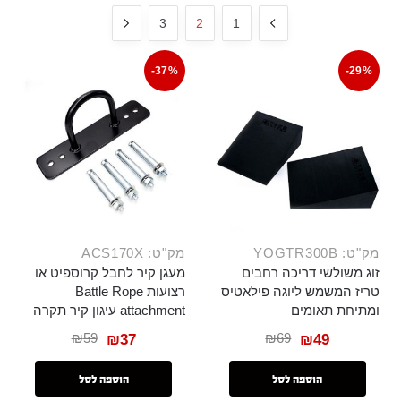
3
2
1
-37%
-29%
מק"ט: YOGTR300B
מק"ט: ACS170X
זוג משולשי דריכה רחבים
מעגן קיר לחבל קרוספיט או
טריז המשמש ליוגה פילאטיס
רצועות Battle Rope
ומתיחת תאומים
attachment עיגון קיר תקרה
₪
59
₪
69
₪
37
₪
49
הוספה לסל
הוספה לסל