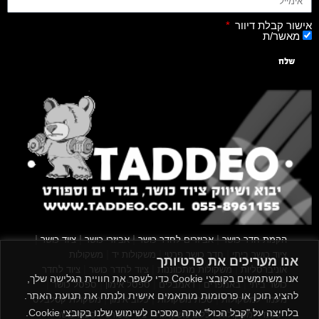
אישור קבלת דיוור
מאשר/ת
שלח
|
|
|
|
הקמת חדר כושר
אביזרים לחדר כושר
אביזרי כושר
ציוד כושר
|
|
|
ציוד כושר ביתי
חדר כושר פרטי
משקולות יד
משקולות
אנו מעריכים את פרטיותך
|
|
|
אוניברסליות
משקולות מתכווננות
ציוד לחדר כושר
ציוד לחדר
אנו משתמשים בקובצי Cookie כדי לשפר את חוויית הגלישה שלך,
|
|
|
|
|
כושר ביתי
באמפרים
דאמבלים
ספסל אימון
ספסל כושר
להציג תוכן או פרסומות מותאמים אישית ולנתח את תנועת האתר.
|
|
|
מעמד למשקולות
ספת משקולות
כלוב אימון
משקולת קטלבלס
בלחיצה על "קבל הכול" אתה מסכים לשימוש שלנו בקובצי Cookie.
|
|
|
|
|
סטנד למשקולות
כלוב משקולות
ציוד ספורט
ספת כושר