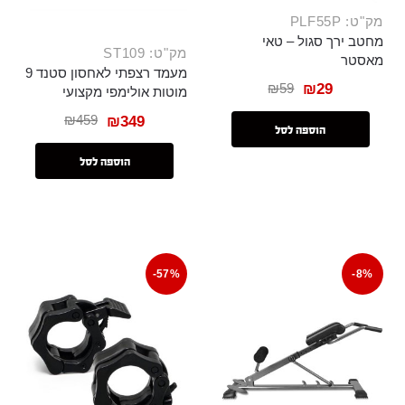
מק"ט: PLF55P
מחטב ירך סגול – טאי
מק"ט: ST109
מאסטר
מעמד רצפתי לאחסון סטנד 9
₪
59
₪
29
מוטות אולימפי מקצועי
₪
459
₪
349
הוספה לסל
הוספה לסל
-57%
-8%