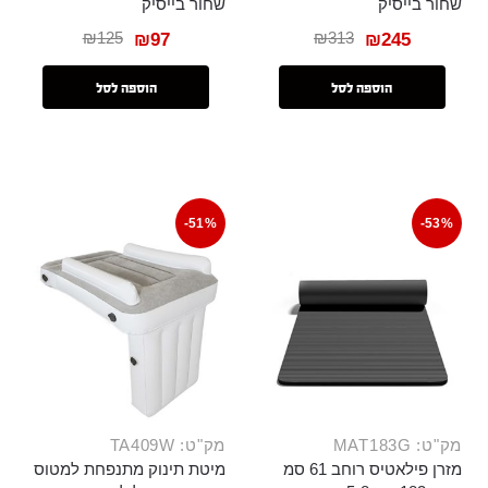
שחור בייסיק
שחור בייסיק
₪
125
₪
313
₪
97
₪
245
הוספה לסל
הוספה לסל
-51%
-53%
מק"ט: MAT183G
מק"ט: TA409W
מזרן פילאטיס רוחב 61 סמ
מיטת תינוק מתנפחת למטוס