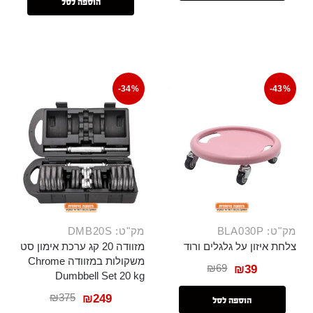
הוספה לסל
-34%
-43%
מק"ט: BLA030P
מק"ט: DMB20S
צלחת איזון על גלגלים ורוד
מזוודה 20 קג ערכת אימון סט
משקולות במזוודה Chrome
₪
69
₪
39
Dumbbell Set 20 kg
₪
375
₪
249
הוספה לסל