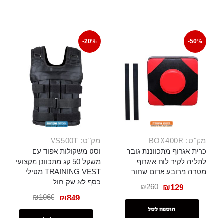
-20%
-50%
מק"ט: BOX400R
מק"ט: VS500T
כרית אגרוף מתכווננת גובה
וסט משקולות אפוד עם
לתליה לקיר לוח איגרוף
משקל 50 קג מתכוונן מקצועי
מטרה מרובע אדום שחור
TRAINING VEST מטילי
כסף לא שק חול
₪
260
₪
129
₪
1060
₪
849
הוספה לסל