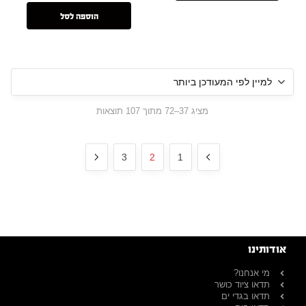
הוספה לסל
מציג 37–72 מתוך 107 תוצאות
3
2
1
אודותינו
מי אנחנו?
תדאו ציוד כושר
תדאו בגדי ים