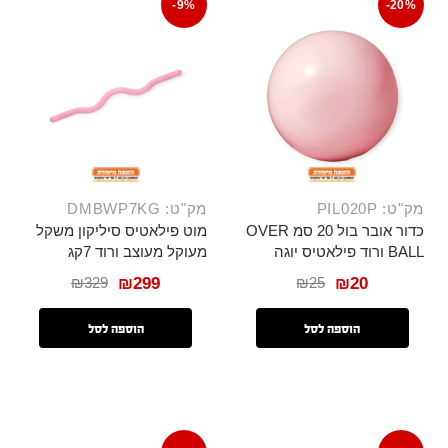
-9%
-20%
מק"ט: PIL020P
מק"ט: DMBWP7KG
כדור אובר בול 20 סמ OVER
מוט פילאטיס סיליקון משקל
BALL ורוד פילאטיס יוגה
מעוקל מעוצב ורוד 7קג
₪
329
₪
25
₪
299
₪
20
הוספה לסל
הוספה לסל