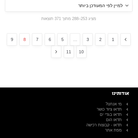
מציג 253–288 מתוך 371 תוצאות
9
8
7
6
5
…
3
2
1
11
10
אודותינו
מי אנחנו?
תדאו ציוד כושר
תדאו בגדי ים
תדאו הום
תדאו - קבוצות רכישה
מפת אתר