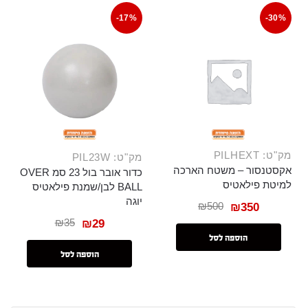
-17%
-30%
מק"ט: PILHEXT
מק"ט: PIL23W
אקסטנסור – משטח הארכה
כדור אובר בול 23 סמ OVER
למיטת פילאטיס
BALL לבן/שמנת פילאטיס
יוגה
₪
500
₪
350
₪
35
₪
29
הוספה לסל
הוספה לסל