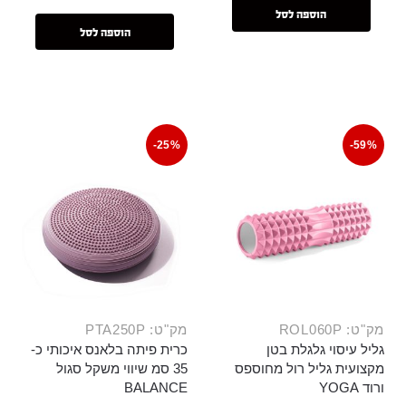
הוספה לסל
הוספה לסל
-25%
-59%
מק"ט: ROL060P
מק"ט: PTA250P
גליל עיסוי גלגלת בטן
כרית פיתה בלאנס איכותי כ-
מקצועית גליל רול מחוספס
35 סמ שיווי משקל סגול
ורוד YOGA
BALANCE