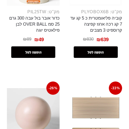
מק"ט: PLYOBOX6B
מק"ט: PIL25TW
קוביה פליאומטרית כ 5 קג עד
כדור אובר בול עבה 300 גרם
7 קג רכה ארגז קפיצה
25 סמ OVER BALL לבן
קרוספיט 3 מצבים
פילאטיס יוגה
₪
89
₪
830
₪
49
₪
639
הוספה לסל
הוספה לסל
-26%
-33%