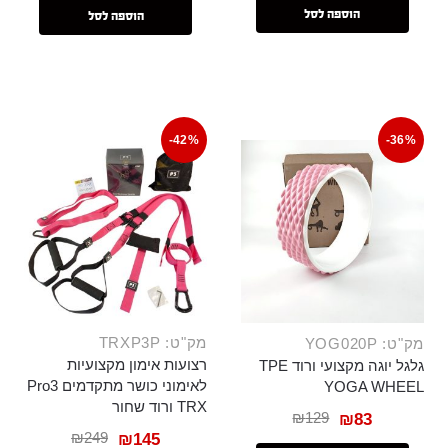
הוספה לסל
הוספה לסל
-42%
-36%
מק"ט: TRXP3P
מק"ט: YOG020P
רצועות אימון מקצועיות
גלגל יוגה מקצועי ורוד TPE
לאימוני כושר מתקדמים Pro3
YOGA WHEEL
TRX ורוד שחור
₪
129
₪
83
₪
249
₪
145