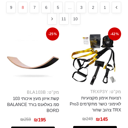
9
8
7
6
5
…
3
2
1
11
10
-25%
-42%
מק"ט: TRXP3Y
מק"ט: BLA103B
רצועות אימון מקצועיות
קשת איזון מעץ איכותי 103
לאימוני כושר מתקדמים Pro3
סמ באלאנס בורד BALANCE
TRX צהוב שחור
BORD
₪
249
₪
145
₪
259
₪
195