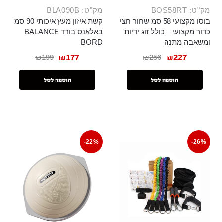
מק"ט: BOS58RT
מק"ט: BLA090B
בוסו מקצועי 58 סמ שחור חצי
קשת איזון מעץ איכותי 90 סמ
כדור מקצועי – כולל זוג ידיות
באלאנס בורד BALANCE
ומשאבה מתנה
BORD
₪
199
₪
256
₪
177
₪
227
הוספה לסל
הוספה לסל
-22%
-26%