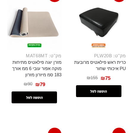
מק"ט: PLW20B
מק"ט: MAT68MT
כרית ראש פילאטיס מרובעת
מזרן יוגה פילאטיס מתיחות
PU איכותי שחור
מוקה אפור עובי 6 ממ אורך
183 סמ מיזרון מזרון
₪
155
₪
75
₪
90
₪
79
הוספה לסל
הוספה לסל