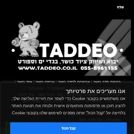
שלח
|
|
|
|
הקמת חדר כושר
אביזרים לחדר כושר
אביזרי כושר
ציוד כושר
|
|
|
ציוד כושר ביתי
חדר כושר פרטי
משקולות יד
משקולות
אנו מעריכים את פרטיותך
|
|
|
אוניברסליות
משקולות מתכווננות
ציוד לחדר כושר
ציוד לחדר
אנו משתמשים בקובצי Cookie כדי לשפר את חוויית הגלישה שלך,
|
|
|
|
|
כושר ביתי
באמפרים
דאמבלים
ספסל אימון
ספסל כושר
להציג תוכן או פרסומות מותאמים אישית ולנתח את תנועת האתר.
|
|
|
מעמד למשקולות
ספת משקולות
כלוב אימון
משקולת קטלבלס
בלחיצה על "קבל הכול" אתה מסכים לשימוש שלנו בקובצי Cookie.
|
|
|
|
|
סטנד למשקולות
כלוב משקולות
ציוד ספורט
ספת כושר
|
משקולות
ציוד חדרי כושר
קבל הכול