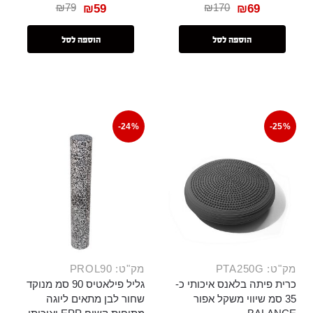
₪
79
₪
170
₪
59
₪
69
הוספה לסל
הוספה לסל
-24%
-25%
מק"ט: PTA250G
מק"ט: PROL90
כרית פיתה בלאנס איכותי כ-
גליל פילאטיס 90 סמ מנוקד
35 סמ שיווי משקל אפור
שחור לבן מתאים ליוגה