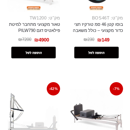
מק"ט: BOS46T
מק"ט: TW1200
בוסו קטן 46 סמ טורקיז חצי
טאור מקצועי מתחבר למיטת
כדור מקצועי – כולל משאבה
פילאטיס דגם PILW790
₪
7200
₪
230
₪
4900
₪
149
הוספה לסל
הוספה לסל
-42%
-7%