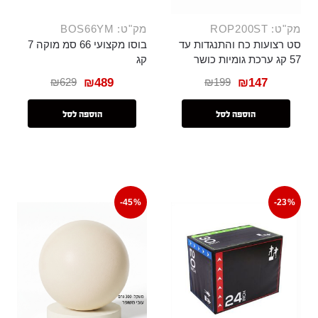
מק"ט: ROP200ST
מק"ט: BOS66YM
סט רצועות כח והתנגדות עד
בוסו מקצועי 66 סמ מוקה 7
57 קג ערכת גומיות כושר
קג
₪
629
₪
199
₪
489
₪
147
הוספה לסל
הוספה לסל
-45%
-23%