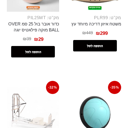
מק"ט: PLR99
מק"ט: PIL25MT
משטח איזון דריכה מיוחד עץ
כדור אובר בול 25 סמ OVER
BALL מוקה פילאטיס יוגה
₪
449
₪
299
₪
39
₪
29
הוספה לסל
הוספה לסל
-32%
-35%