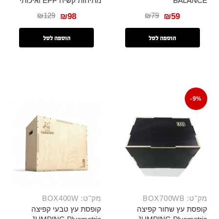
BALANCE
מתיחות קשיח EPP ואיכותי
₪
129
₪
79
₪
98
₪
59
הוספה לסל
הוספה לסל
-9%
מק"ט: BOX700WB
מק"ט: BOX400W
קופסת עץ שחור קפיצה
קופסת עץ טבעי קפיצה