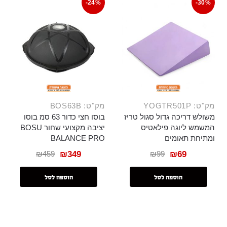
-24%
-30%
מק"ט: YOGTR501P
מק"ט: BOS63B
משולש דריכה גדול סגול טריז
בוסו חצי כדור 63 סמ בוסו
המשמש ליוגה פילאטיס
יציבה מקצועי שחור BOSU
ומתיחת תאומים
BALANCE PRO
₪
459
₪
99
₪
349
₪
69
הוספה לסל
הוספה לסל