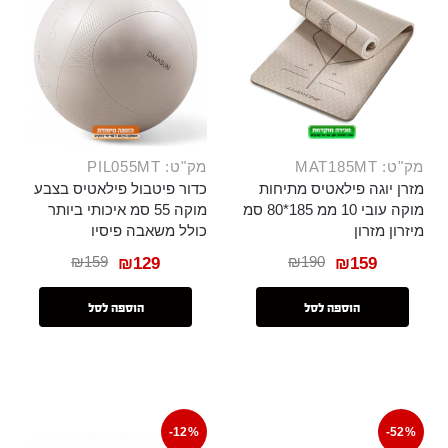
מק"ט: MAT185MT
מק"ט: PIL055MT
מזרן יוגה פילאטיס מתיחות
כדור פיטבול פילאטיס בצבע
מוקה עובי 10 ממ 185*80 סמ
מוקה 55 סמ איכותי ביותר
מיזרון מזרון
כולל משאבה פיסיו
₪
159
₪
190
₪
129
₪
159
הוספה לסל
הוספה לסל
-12%
-52%