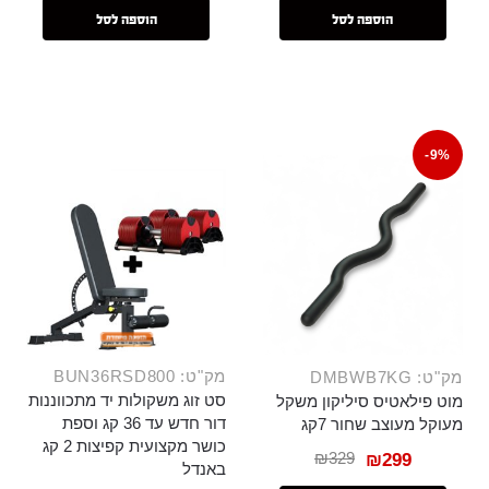
הוספה לסל
הוספה לסל
-9%
מק"ט: BUN36RSD800
מק"ט: DMBWB7KG
סט זוג משקולות יד מתכווננות
מוט פילאטיס סיליקון משקל
דור חדש עד 36 קג וספת
מעוקל מעוצב שחור 7קג
כושר מקצועית קפיצות 2 קג
₪
329
₪
299
באנדל