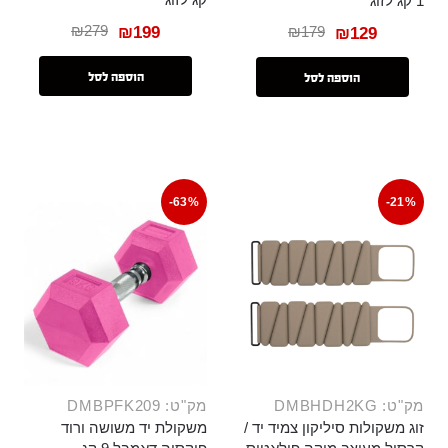
1 קג לזוג
₪
279
₪
199
₪
179
₪
129
הוספה לסל
הוספה לסל
-63%
-21%
מק"ט: DMBHDH2KG
מק"ט: DMBPFK209
זוג משקולות סיליקון צמיד יד /
משקולת יד משושה ורוד