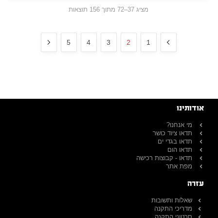
מציג 37–72 מתוך 156 תוצאות
5
4
3
2
1
אודותינו
מי אנחנו?
תדאו ציוד כושר
תדאו בגדי ים
תדאו הום
תדאו - קבוצות רכישה
מפת אתר
עזרה
שאלות ותשובות
מדריכי התקנה
סרטוני התקנה