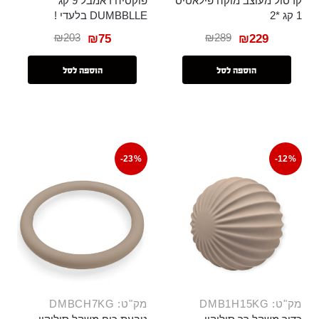
קרסול מעוצב מוקה פילאטיס
פוקסיה דאמבל 9 קג
1 קג *2
DUMBBLLE בלעדי !
₪
203
₪
289
₪
75
₪
229
הוספה לסל
הוספה לסל
-23%
-12%
מק"ט: DMB1H15KG
מק"ט: DMBCH7KG