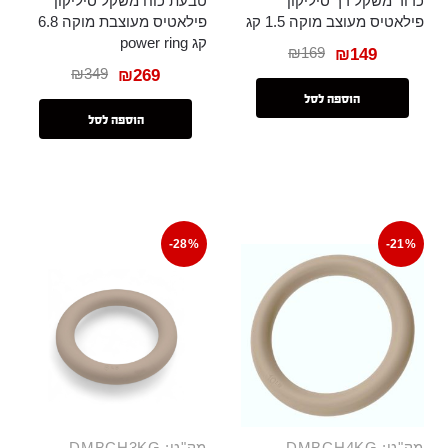
כדור משקל רך סיליקון
טבעת כוח משקל סיליקון
פילאטיס מעוצב מוקה 1.5 קג
פילאטיס מעוצבת מוקה 6.8
קג power ring
₪
169
₪
149
₪
349
₪
269
הוספה לסל
הוספה לסל
-28%
-21%
מק"ט: DMBCH4KG
מק"ט: DMBCH3KG