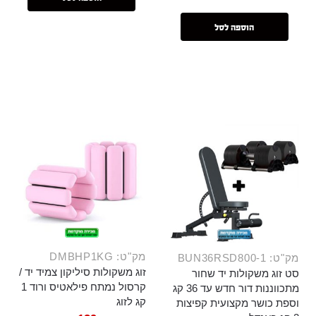
הוספה לסל
מק"ט: DMBHP1KG
מק"ט: BUN36RSD800-1
זוג משקולות סיליקון צמיד יד /
סט זוג משקולות יד שחור
קרסול נמתח פילאטיס ורוד 1
מתכווננות דור חדש עד 36 קג
קג לזוג
וספת כושר מקצועית קפיצות