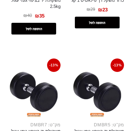
כדור משקל רך פילאטיס 1 קג
משקולת יד בציפוי גומי עגול
2.5kg
₪
29
₪
23
₪
40
₪
35
הוספה לסל
הוספה לסל
-13%
-13%
מק"ט: DMBR5
מק"ט: DMBR7