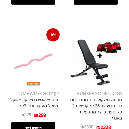
-9%
מק"ט: BUN36RSC490
מק"ט: DMBWP7KG
סט זוג משקולות יד מתכווננות
מוט פילאטיס סיליקון משקל
דור חדש עד 36 קג קפיצות 2
מעוקל מעוצב ורוד 7קג
קג וספת כושר מתקפלת
₪
329
₪
299
באנדל
₪
3300
₪
2328
הוספה לסל