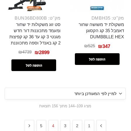
מק"ט: DMBH35
מק"ט: BUN36BD800B
משקולת יד משושה שחור
סט זוג משקולות יד שחור
דאמבל 35 קג הקסוגן
ומעמד מתכוננות דור חדש
DUMBBLLE HEX
מגנטי 3 קג עד 36 קג קפיצות
2 קג באנדל וספה מתכווננת
₪
525
₪
347
₪
4739
₪
2899
הוספה לסל
הוספה לסל
מציג 109–144 מתוך 156 תוצאות
5
4
3
2
1