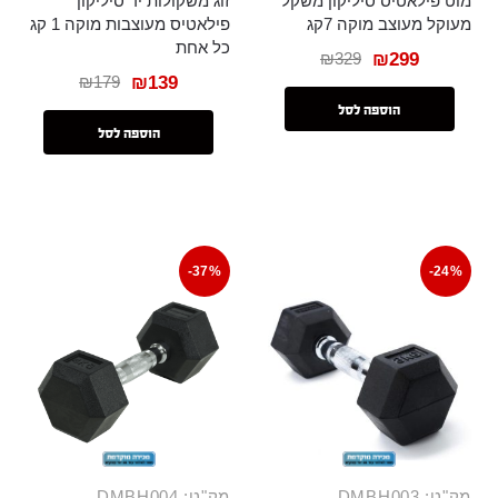
מוט פילאטיס סיליקון משקל
זוג משקולות יד סיליקון
מעוקל מעוצב מוקה 7קג
פילאטיס מעוצבות מוקה 1 קג
כל אחת
₪
329
₪
299
₪
179
₪
139
הוספה לסל
הוספה לסל
-37%
-24%
מק"ט: DMBH003
מק"ט: DMBH004