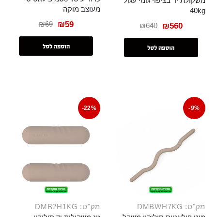
משקולת יד בציפוי גומי עגול
מעוצב מוקה
40kg
₪
69
₪
59
₪
640
₪
560
הוספה לסל
הוספה לסל
-22%
-9%
מק"ט: DMBWH7KG
מק"ט: DMB2H1KG