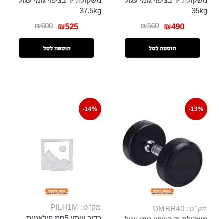
משקולת יד בציפוי גומי עגול
משקולת יד בציפוי גומי עגול
37.5kg
35kg
₪
600
₪
560
₪
525
₪
490
הוספה לסל
הוספה לסל
-14%
-13%
מק"ט: PILH1M
מק"ט: DMBR40
כדור עיסוי 5סמ פילאטיס