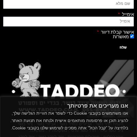
אימייל
אישור קבלת דיוור
מאשר/ת
שלח
אנו מעריכים את פרטיותך
אנו משתמשים בקובצי Cookie כדי לשפר את חוויית הגלישה שלך,
להציג תוכן או פרסומות מותאמים אישית ולנתח את תנועת האתר.
|
|
|
|
הקמת חדר כושר
אביזרים לחדר כושר
אביזרי כושר
ציוד כושר
בלחיצה על "קבל הכול" אתה מסכים לשימוש שלנו בקובצי Cookie.
|
|
|
ציוד כושר ביתי
חדר כושר פרטי
משקולות יד
משקולות
|
|
|
אוניברסליות
משקולות מתכווננות
ציוד לחדר כושר
ציוד לחדר