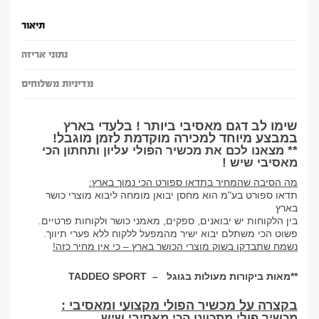
תיאור
נתוני אריזה
מדיניות משלוחים
שימו לב דגם מאסיבי ביותר ! בלעדי בארץ
במבצע מיוחד למכירה מוקדמת לזמן מוגבל!
** מצאנו לכם את מכשיר הפולי עליון ותחתון הכי
מאסיבי שיש !
מה הסיבה שהמחיר בתדאו ספורט הכי נמוך בארץ
:
תדאו ספורט בע"מ הוא מחסן יבואן מומחה ליבוא מוצרי כושר
בארץ
בין הלקוחות יש יבואנים, ספקים, מאמני כושר ולקוחות פרטיים
.
פשוט הכי משתלם יבוא ישיר מהמפעל ללקוח ללא פערי תיווך
.
נשמח שתבדקו בשוק מוצרי הכושר בארץ – כי אין מחיר כזה
!
**
מאות ביקורות מעולות בגוגל
–
TADDEO SPORT
בקצרה על מכשיר הפולי מקצועי ומאסיבי
:
מכשיר פולי מתכוונן הכי מאסיבי שיש