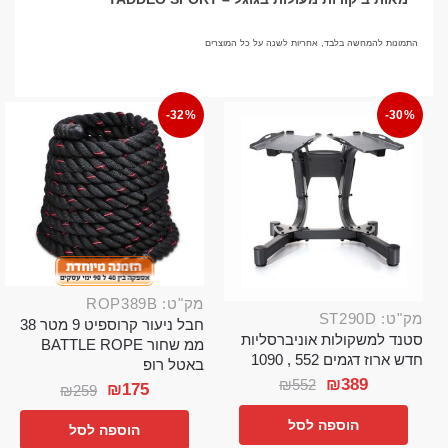
התמונות להמחשה בלבד, אחריות לשנה על כל המוצרים
-32%
-30%
מק"ט: ROP389B
מק"ט: ST290D
חבל ניעור קרוספיט 9 מטר 38
סטנד למשקולות אוניברסליות
ממ שחור BATTLE ROPE
חדש ארוז דגמים 552 , 1090
באטל רופ
₪
389
₪
552
₪
175
₪
259
הוספה לסל
הוספה לסל