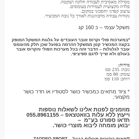
מסילה מאסיבית לעבודה חלקה ושקטה.
פלדה מקצועית לעמידות בעומסים.
עיצוב קפדני וחסכוני במקום.
נקודות עבודה מתכווננות לאורך כל גובה המכשיר.
משקל עצמי – כ 160 קג
*במערכות פולי וקרוס אובר העובדים על גלגות המשקל המופק
בקצה המכשיר קטן ממשקל ההרמה בפועל שכן חלק מהעומס
עובר לגלגלות – הדבר זהה בכל מערכות הפולי והקרוס אובר
בעולם ולא שייך לדגם ספיציפי.
מידות:
גובה: 235 סמ
עומק: 80 סמ
רוחב: 110 סמ
* ציוד מתאים כמכשיר כושר לסטודיו או חדר כושר
מקצועי.
מוזמנים לפנות אלינו לשאלות נוספות
וייעוץ ללא עלות בוואטצאפ –
055.8961155
תדאו ספורט בע"מ
–
יבואן מומחה ליבוא מוצרי כושר
.
**
מאות ביקורות מעולות בגוגל –
TADDEO SPORT