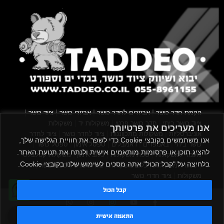
|
|
|
|
הקמת חדר כושר
אביזרים לחדר כושר
אביזרי כושר
ציוד כושר
|
|
|
ציוד כושר ביתי
חדר כושר פרטי
משקולות יד
משקולות
אנו מעריכים את פרטיותך
|
|
|
אוניברסליות
משקולות מתכווננות
ציוד לחדר כושר
ציוד לחדר
אנו משתמשים בקובצי Cookie כדי לשפר את חוויית הגלישה שלך,
|
|
|
|
|
כושר ביתי
באמפרים
דאמבלים
ספסל אימון
ספסל כושר
להציג תוכן או פרסומות מותאמים אישית ולנתח את תנועת האתר.
|
|
|
מעמד למשקולות
ספת משקולות
כלוב אימון
משקולת קטלבלס
בלחיצה על "קבל הכול" אתה מסכים לשימוש שלנו בקובצי Cookie.
|
|
|
|
|
סטנד למשקולות
כלוב משקולות
ציוד ספורט
ספת כושר
|
משקולות
ציוד חדרי כושר
קבל הכול
TADDEO 2013 - 2026 © All rights reserved
טדי - נציג AI
התאמה אישית