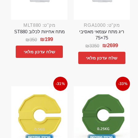
מק"ט: RGA1000
מק"ט: MLT880
ריג מתח עצמאי מאסיבי
מתח אחיזות לכלוב ST880
75×75
₪
199
₪
350
₪
2699
₪
3350
שלח עדכון מלאי
שלח עדכון מלאי
-31%
-33%