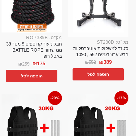
מק"ט: ROP389B
מק"ט: ST290D
חבל ניעור קרוספיט 9 מטר 38
סטנד למשקולות אוניברסליות
ממ שחור BATTLE ROPE
חדש ארוז דגמים 552 , 1090
באטל רופ
₪
389
₪
552
₪
175
₪
259
הוספה לסל
הוספה לסל
-20%
-13%