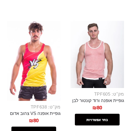
מק"ט: TPF605
גופיית אופנה ורוד קונטור לבן
מק"ט: TPF638
₪
80
גופיית אופנה VS צהוב אדום
₪
80
בחר אפשרויות