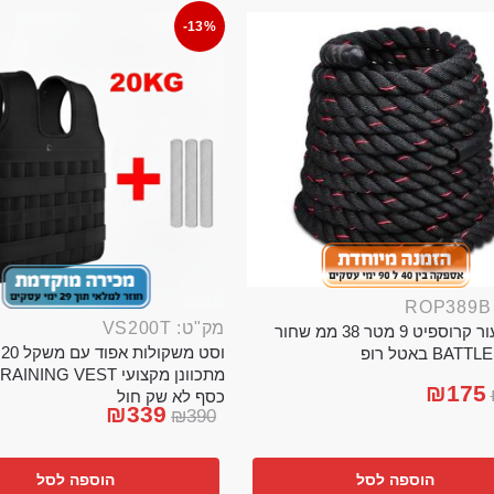
-13%
מק"ט: VS200T
חבל ניעור קרוספיט 9 מטר 38 ממ שחור
וס
BA באטל רופ
₪
175
כסף לא שק חול
₪
339
₪
390
הוספה לסל
הוספה לסל