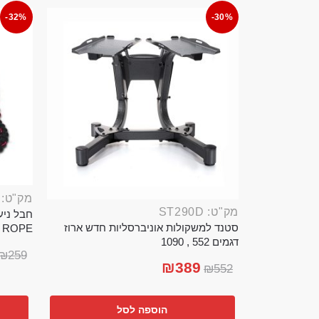
-32%
-30%
מק"ט: ROP389B
מק"ט: ST290D
סטנד למשקולות אוניברסליות חדש ארוז
TTLE ROPE
דגמים 552 , 1090
₪
259
₪
389
₪
552
הוספה לסל