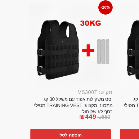
-20%
מק"ט: VS300T
ט משקולות אפוד עם משקל 20 קג
וסט משקולות אפוד עם משקל 30 קג
מתכוונן מקצועי TRAINING VEST מטילי
מתכוונן מקצועי TRAINING VEST מטילי
כסף לא שק חול
₪
449
₪
559
הוספה לסל