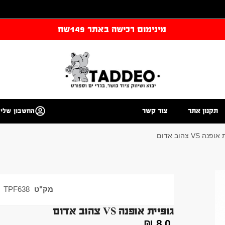
מינימום רכישה באתר 149שח
תקנון אתר
צור קשר
החשבון שלי
נה VS צהוב אדום
מק"ט
TPF638
גופיית אופנה VS צהוב אדום
₪
80