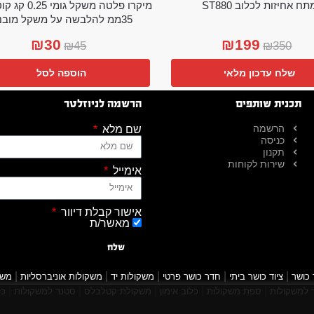
תח אחיזות לכלוב ST880
מיקרו פלטה משקל גו
35ממ להלבשה על משקל מובנה
₪
30
₪
199
₪
45
₪
350
שלח עדכון מלאי
הוספה לסל
תכנית שותפים
הרשמה לניוזלטר
הרשמה
שם מלא
כניסה
תקנון
שירות לקוחות
אימייל
אישור קבלת דיוור
מאשר/ת
שלח
|
|
|
|
|
 כושר
ציוד כושר ביתי
חדר כושר פרטי
משקולות יד
משקולות אוניברסליות
משק
|
|
|
|
|
למשקולות
ספת משקולות
כלוב אימון
משקולת קטלבלס
סטנד למשקולות
כל