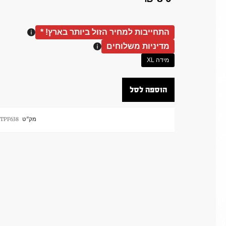
התחייבות למחיר הזול ביותר בארץ! *
מדיניות משלוחים
מידה XL
הוספה לסל
מק"ט
TPF638