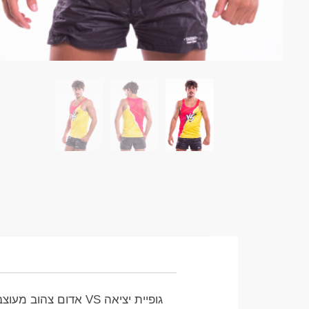
גופיית יציאה VS אדום צהוב מעוצבת, מתאימה גם ליציאה וגם לחוף הים / בריכה