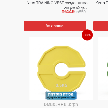
מתכוונן מקצועי TRAINING VEST מטילי
מתכוונן מקצועי TRAINING VEST מטילי
כסף לא שק חול
₪
449
₪
559
הוספה לסל
-31%
מק"ט: DMB05RRB