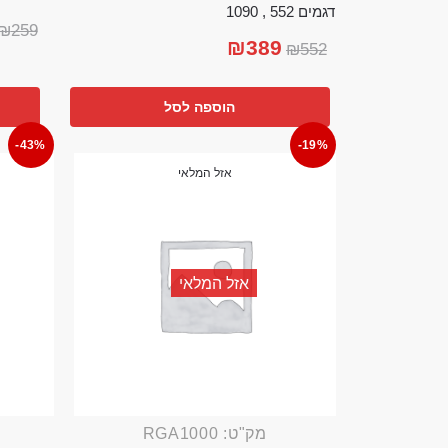
דגמים 552 , 1090
₪
259
₪
389
₪
552
הוספה לסל
-43%
-19%
אזל המלאי
אזל המלאי
מק"ט: RGA1000