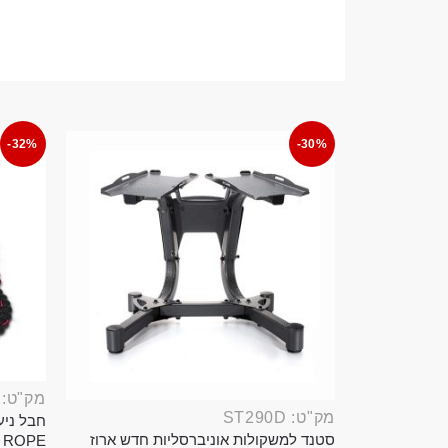
-32%
-30%
מק"ט: ROP389B
מק"ט: ST290D
סטנד למשקולות אוניברסליות חדש ארוז
TTLE ROPE