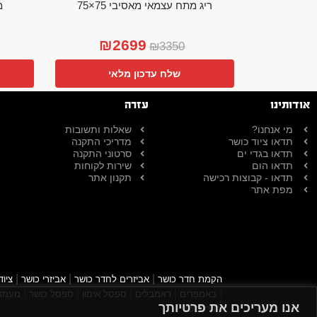
ריג מתח עצמאי מאסיבי 75×75
מ
₪
2699
₪
3350
שלח עדכון מלאי
אודותינו
עזרה
מי אנחנו?
שאלות ותשובות
תדאו ציוד כושר
מדריכי התקנה
תדאו בגדי ים
סרטוני התקנה
תדאו הום
שירות לקוחות
תדאו - קבוצות רכישה
תקנון אתר
מפת אתר
|
|
|
הקמת חדר כושר
אביזרים לחדר כושר
אביזרי כושר
ציוד
|
|
|
|
|
באמפרים
דאמבלים
ספסל אימון
ספסל כושר
מעמד 
אנו מעריכים את פרטיותך
חדרי כושר