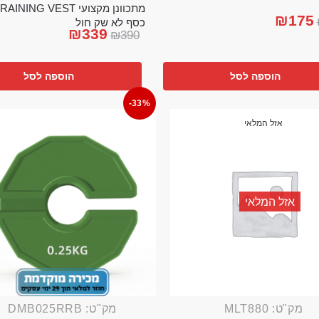
₪
175
כסף לא שק חול
₪
339
₪
390
הוספה לסל
הוספה לסל
-33%
אזל המלאי
אזל המלאי
מק"ט: MLT880
מק"ט: DMB025RRB