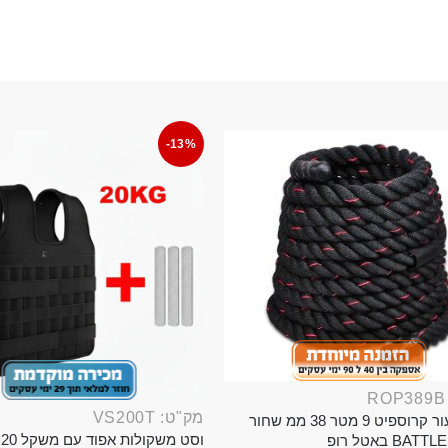
-13%
מק"ט: VS200T
חבל ניעור קרוספיט 9 מטר 38 ממ שחור
וס
BA באטל רופ