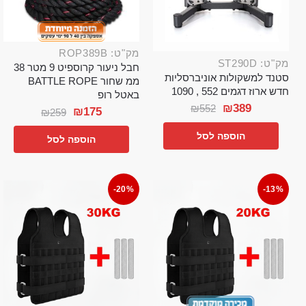
מק"ט: ROP389B
מק"ט: ST290D
חבל ניעור קרוספיט 9 מטר 38
סטנד למשקולות אוניברסליות
ממ שחור BATTLE ROPE
חדש ארוז דגמים 552 , 1090
באטל רופ
₪
389
₪
552
₪
175
₪
259
הוספה לסל
הוספה לסל
-20%
-13%