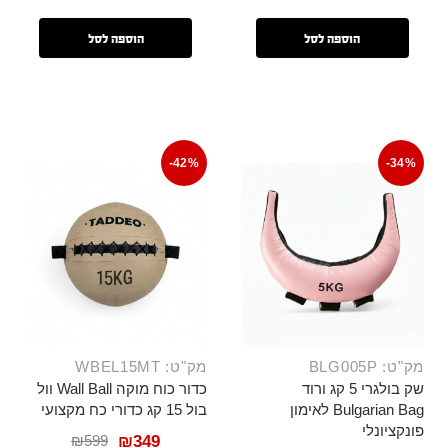
הוספה לסל
הוספה לסל
-42%
-34%
מק"ט: BLG005P
מק"ט: WBEL15MT
שק בולגרי 5 קג ורוד
כדור כוח מוקה Wall Ball וול
Bulgarian Bag לאימון
בול 15 קג כדורי כח מקצועי
פונקציונלי
₪
599
₪
349