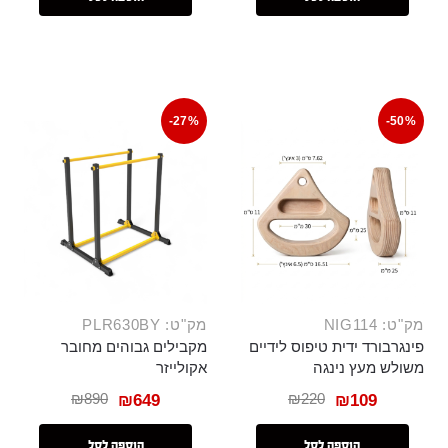
-27%
-50%
מק"ט: NIG114
מק"ט: PLR630BY
פינגרבורד ידית טיפוס לידיים
מקבילים גבוהים מחובר
משולש מעץ נינגה
אקולייזר
₪
890
₪
220
₪
649
₪
109
הוספה לסל
הוספה לסל