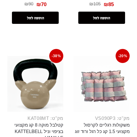
₪
90
₪
105
₪
70
₪
85
הוספה לסל
הוספה לסל
-38%
-20%
מק"ט: VS090P3
מק"ט: KAT08MT
משקולות רגליים לקרסול
קטלבל מוקה 8 קג מקצועי
מקצועי 1.5 קג כל רגל ורוד זוג
בציפוי וניל KATTELBELL