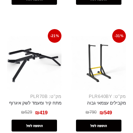
-21%
-31%
מק"ט: PLR640BY
מק"ט: PLR70B
מקבילים עצמאי גבוה
מתח קיר ומעמד לשק איגרוף
₪
529
₪
790
₪
419
₪
549
הוספה לסל
הוספה לסל