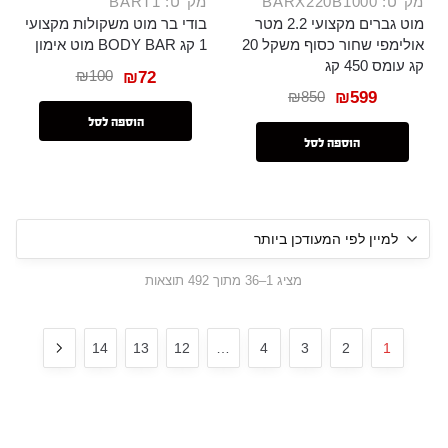
מק"ט: BARX220B1000
מק"ט: BART1
מוט גברים מקצועי 2.2 מטר
בודי בר מוט משקולות מקצועי
אולימפי שחור כסוף משקל 20
1 קג BODY BAR מוט אימון
קג עומס 450 קג
₪
100
₪
72
₪
850
₪
599
הוספה לסל
הוספה לסל
מציג 1–36 מתוך 492 תוצאות
14
13
12
…
4
3
2
1