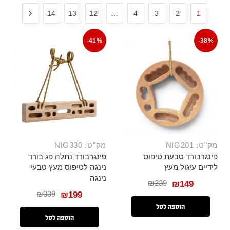
14
13
12
…
4
3
2
1
-41%
-38%
מק"ט: NIG201
מק"ט: NIG330
פינגרבורד טבעת טיפוס
פינגרבורד נתלה פג בורד
לידיים עיגול מעץ
נינגה לטיפוס מעץ טבעי
נינגה
₪
239
₪
149
₪
339
₪
199
הוספה לסל
הוספה לסל